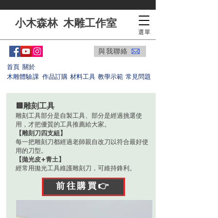
​小木森林 木雕工作室
選單
與我聯絡
​首頁
​關於
​木雕體驗課
​作品訂購
​材料工具
​教學示範
​常見問題
🟥雕刻工具
雕刻工具部分是自製工具、部分是經過挑選使
用，才把優質的工具推薦給大家。​
【雕刻刀四支組】
每一把雕刻刀都經過老師親自改刀以符合最好使
用的刀型。
【拋光皮+青土】
經常用拋光工具維護雕刻刀，可維持鋒利。
前往購買👉