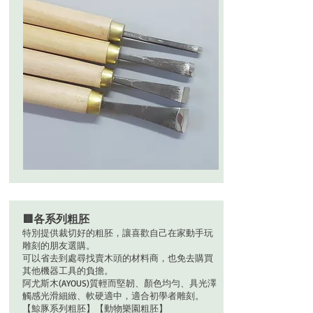
🟥各系列粗胚
特別提供裁切好的粗胚，讓喜歡自己在家動手玩
雕刻的朋友選購。
可以省去到處尋找賣木頭的材料商，也免去購買
其他機器工具的負擔。
阿尤斯木(AYOUS)質輕而堅韌、顏色均勻、具光澤
觸感光滑細緻、軟硬適中，適合初學者雕刻。
【鯨豚系列粗胚】【動物樂園粗胚】